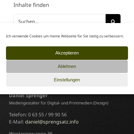
Inhalte finden
Suche
nach:
Ich verwende Cookies um meine Webseite für Sie stetig zu verbessern.
Akzeptieren
Ablehnen
Werbeagentur sprengsatz
Einstellungen
Daniel Sprenger
Mediengestalter für Digital- und Printmedien (Design)
Telefon: 0 63 55 / 99 90 56
E-Mail:
daniel@sprengsatz.info
Westergewanne 36