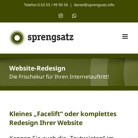
Zum
Telefon 0 63 55 / 99 90 56
|
daniel@sprengsatz.info
Inhalt
Instagram
WhatsApp
springen
Website-Redesign
Die Frischekur für Ihren Internetauftritt!
Kleines „Facelift“ oder komplettes
Redesign Ihrer Website