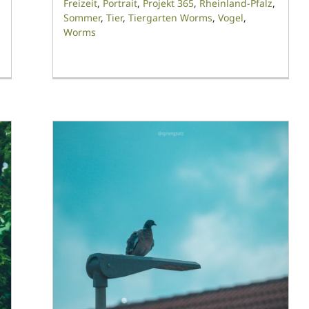
Freizeit
,
Portrait
,
Projekt 365
,
Rheinland-Pfalz
,
Sommer
,
Tier
,
Tiergarten Worms
,
Vogel
,
Worms