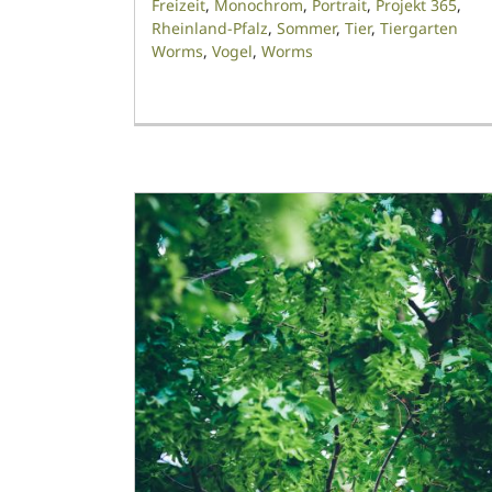
Freizeit
,
Monochrom
,
Portrait
,
Projekt 365
,
Rheinland-Pfalz
,
Sommer
,
Tier
,
Tiergarten
Worms
,
Vogel
,
Worms