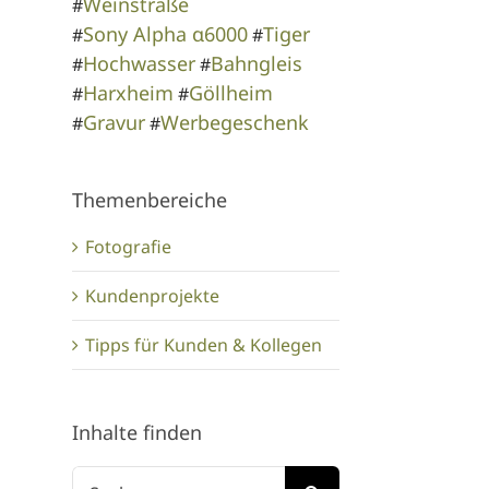
Weinstraße
#
Sony Alpha α6000
Tiger
#
#
Hochwasser
Bahngleis
#
#
Harxheim
Göllheim
#
#
Gravur
Werbegeschenk
#
#
Themenbereiche
Fotografie
Kundenprojekte
Tipps für Kunden & Kollegen
Inhalte finden
Suche