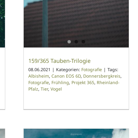
159/365 Tauben-Trilogie
08.06.2021
|
Kategorien:
Fotografie
|
Tags:
Albisheim
,
Canon EOS 6D
,
Donnersbergkreis
,
Fotografie
,
Frühling
,
Projekt 365
,
Rheinland-
Pfalz
,
Tier
,
Vogel