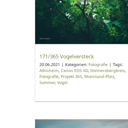
171/365 Vogelversteck
20.06.2021
|
Kategorien:
Fotografie
|
Tags:
Albisheim
,
Canon EOS 6D
,
Donnersbergkreis
,
Fotografie
,
Projekt 365
,
Rheinland-Pfalz
,
Sommer
,
Vogel