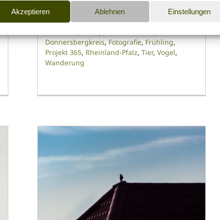
Albisheim)
Akzeptieren
Ablehnen
Einstellungen
29.05.2021
|
Kategorien:
Fotografie
|
Tags:
Albisheim
,
Biotop
,
Canon EOS 6D
,
Donnersbergkreis
,
Fotografie
,
Frühling
,
Projekt 365
,
Rheinland-Pfalz
,
Tier
,
Vogel
,
Wanderung