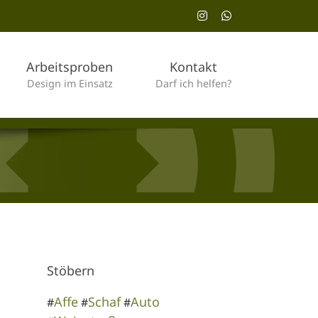
Instagram
WhatsApp
Arbeitsproben
Kontakt
Design im Einsatz
Darf ich helfen?
Stöbern
Affe
Schaf
Auto
#
#
#