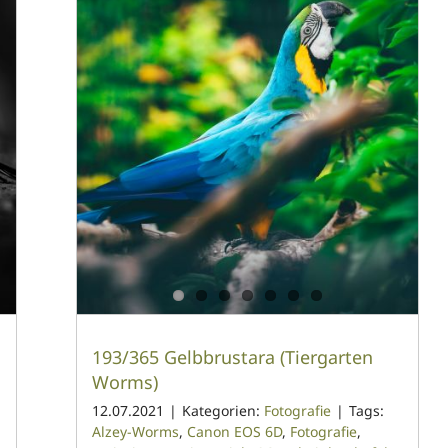
193/365 Gelbbrustara (Tiergarten
Worms)
12.07.2021
|
Kategorien:
Fotografie
|
Tags:
Alzey-Worms
,
Canon EOS 6D
,
Fotografie
,