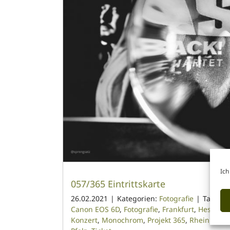
Ich
057/365 Eintrittskarte
26.02.2021
|
Kategorien:
Fotografie
|
Tags:
Canon EOS 6D
,
Fotografie
,
Frankfurt
,
Hessen
,
Konzert
,
Monochrom
,
Projekt 365
,
Rheinland-