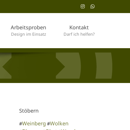
Instagram
WhatsApp
Arbeitsproben
Kontakt
Design im Einsatz
Darf ich helfen?
Stöbern
Weinberg
Wolken
#
#