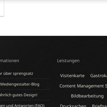
rmationen
Leistungen
r über sprengsatz
Visitenkarte
Gastrok
 Mediengestalter-Blog
Content Management 
hrlich gutes Design!
Bildbearbeitung
gen und Antworten (FAQ)
Drucksachen
Briefpa