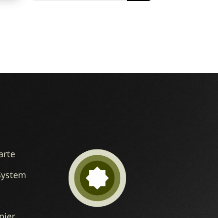
arte
System
pier