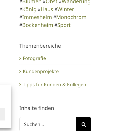
Blumen
Obst
Wanderung
#
#
#
König
Haus
Winter
#
#
#
Immesheim
Monochrom
#
#
Bockenheim
Sport
#
#
Themenbereiche
Fotografie
Kundenprojekte
Tipps für Kunden & Kollegen
Inhalte finden
Suche
nach: