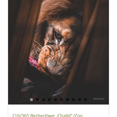
216/365 Berberlöwe „Chalid“ (Zoo