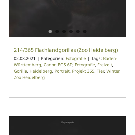
214/365 Flachlandgorillas (Zoo Heidelberg)
02.08.2021
|
Kategorien:
Fotografie
|
Tags:
Baden-
Württemberg
,
Canon EOS 6D
,
Fotografie
,
Freizeit
,
Gorilla
,
Heidelberg
,
Portrait
,
Projekt 365
,
Tier
,
Winter
,
Zoo Heidelberg