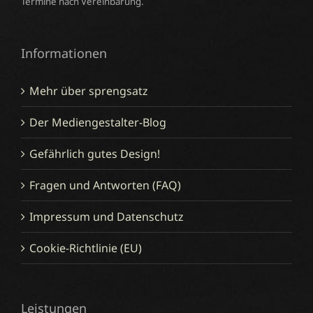
190/365 Hagedasch (Tiergarten Worms)
09.07.2021
|
Kategorien:
Fotografie
|
Tags:
Alzey-
Worms
,
Canon EOS 6D
,
Fotografie
,
Freizeit
,
Portrait
,
Projekt 365
,
Rheinland-Pfalz
,
Sommer
,
Tier
,
Tiergarten Worms
,
Worms