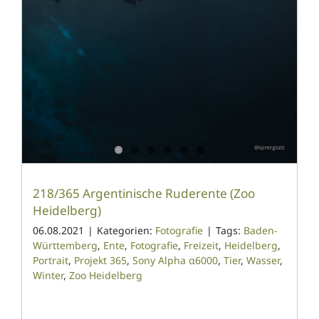
218/365 Argentinische Ruderente (Zoo
Heidelberg)
06.08.2021
|
Kategorien:
Fotografie
|
Tags:
Baden-
Württemberg
,
Ente
,
Fotografie
,
Freizeit
,
Heidelberg
,
Portrait
,
Projekt 365
,
Sony Alpha α6000
,
Tier
,
Wasser
,
Winter
,
Zoo Heidelberg