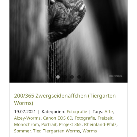
200/365 Zwergseidenäffchen (Tiergarten
Worms)
19.07.2021
|
Kategorien:
Fotografie
|
Tags:
Affe
,
Alzey-Worms
,
Canon EOS 6D
,
Fotografie
,
Freizeit
,
Monochrom
,
Portrait
,
Projekt 365
,
Rheinland-Pfalz
,
Sommer
,
Tier
,
Tiergarten Worms
,
Worms