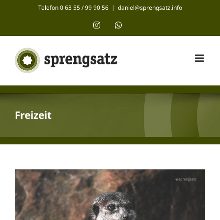
Zum
Telefon 0 63 55 / 99 90 56
|
daniel@sprengsatz.info
Inhalt
Instagram
WhatsApp
springen
Freizeit