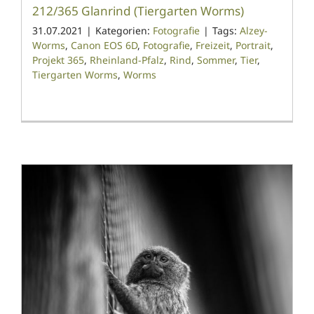
212/365 Glanrind (Tiergarten Worms)
31.07.2021
|
Kategorien:
Fotografie
|
Tags:
Alzey-
Worms
,
Canon EOS 6D
,
Fotografie
,
Freizeit
,
Portrait
,
Projekt 365
,
Rheinland-Pfalz
,
Rind
,
Sommer
,
Tier
,
Tiergarten Worms
,
Worms