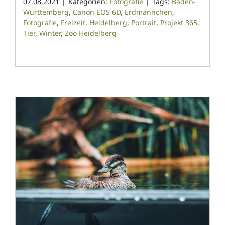
07.08.2021
|
Kategorien:
Fotografie
|
Tags:
Baden-
Württemberg
,
Canon EOS 6D
,
Erdmännchen
,
Fotografie
,
Freizeit
,
Heidelberg
,
Portrait
,
Projekt 365
,
Tier
,
Winter
,
Zoo Heidelberg