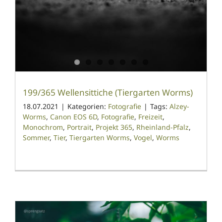
199/365 Wellensittiche (Tiergarten Worms)
18.07.2021
|
Kategorien:
Fotografie
|
Tags:
Alzey-
Worms
,
Canon EOS 6D
,
Fotografie
,
Freizeit
,
Monochrom
,
Portrait
,
Projekt 365
,
Rheinland-Pfalz
,
Sommer
,
Tier
,
Tiergarten Worms
,
Vogel
,
Worms