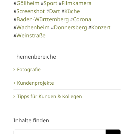
191/365 Gürteltier (Tiergarten Worms)
10.07.2021
|
Kategorien:
Fotografie
|
Tags:
Alzey-
Worms
,
Canon EOS 6D
,
Fotografie
,
Freizeit
,
Portrait
,
Projekt 365
,
Rheinland-Pfalz
,
Sommer
,
Tier
,
Tiergarten Worms
,
Worms