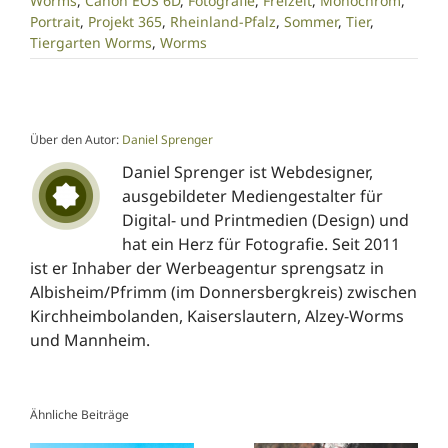
Worms
,
Canon EOS 6D
,
Fotografie
,
Freizeit
,
Monochrom
,
Portrait
,
Projekt 365
,
Rheinland-Pfalz
,
Sommer
,
Tier
,
Tiergarten Worms
,
Worms
Über den Autor:
Daniel Sprenger
Daniel Sprenger ist Webdesigner,
ausgebildeter Mediengestalter für
Digital- und Printmedien (Design) und
hat ein Herz für Fotografie. Seit 2011
ist er Inhaber der Werbeagentur sprengsatz in
Albisheim/Pfrimm (im Donnersbergkreis) zwischen
Kirchheimbolanden, Kaiserslautern, Alzey-Worms
und Mannheim.
Ähnliche Beiträge