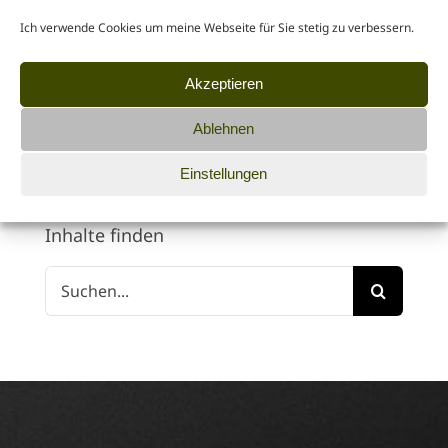
Themenbereiche
Ich verwende Cookies um meine Webseite für Sie stetig zu verbessern.
Fotografie
Akzeptieren
Kundenprojekte
Ablehnen
Tipps für Kunden & Kollegen
Einstellungen
Inhalte finden
Suche
nach: