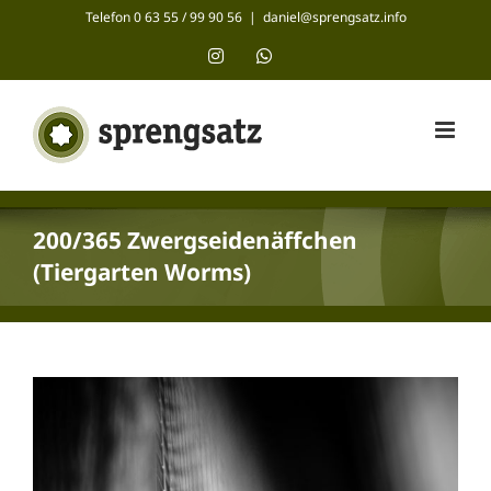
Zum
Telefon 0 63 55 / 99 90 56
|
daniel@sprengsatz.info
Inhalt
Instagram
WhatsApp
springen
200/365 Zwergseidenäffchen
(Tiergarten Worms)
Zeige
grösseres
Bild