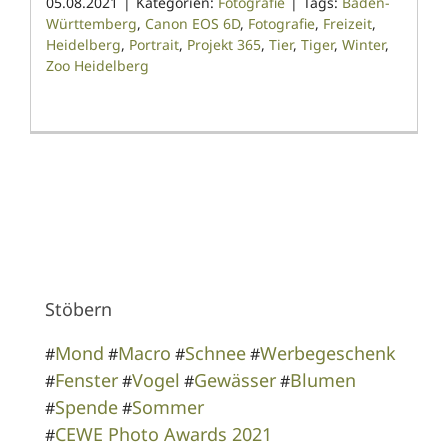
05.08.2021
|
Kategorien:
Fotografie
|
Tags:
Baden-
Württemberg
,
Canon EOS 6D
,
Fotografie
,
Freizeit
,
Heidelberg
,
Portrait
,
Projekt 365
,
Tier
,
Tiger
,
Winter
,
Zoo Heidelberg
Stöbern
Mond
Macro
Schnee
Werbegeschenk
#
#
#
#
Fenster
Vogel
Gewässer
Blumen
#
#
#
#
Spende
Sommer
#
#
CEWE Photo Awards 2021
#