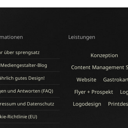
rmationen
Leistungen
r über sprengsatz
Konzeption
 Mediengestalter-Blog
Content Management 
hrlich gutes Design!
Website
Gastrokar
gen und Antworten (FAQ)
Flyer + Prospekt
Lo
Logodesign
Printde
ressum und Datenschutz
ie-Richtlinie (EU)