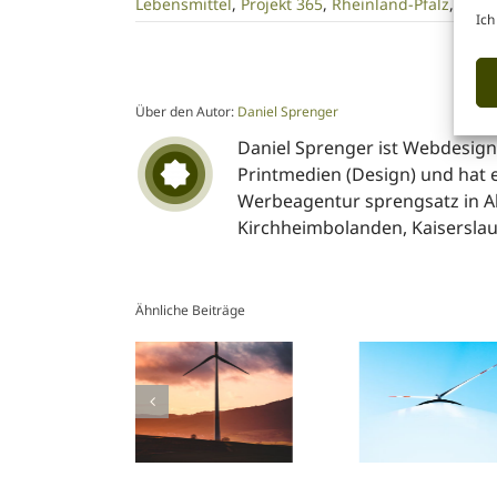
Lebensmittel
,
Projekt 365
,
Rheinland-Pfalz
,
Zelle
Ich
Über den Autor:
Daniel Sprenger
Daniel Sprenger ist Webdesigne
Printmedien (Design) und hat ei
Werbeagentur sprengsatz in A
Kirchheimbolanden, Kaisersla
Ähnliche Beiträge