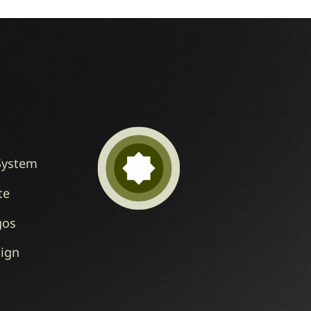
System
te
gos
sign