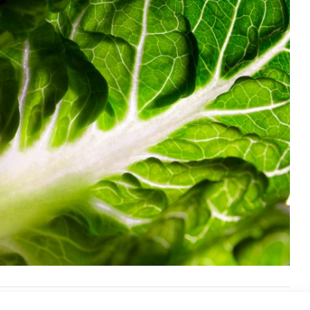
sheim
,
Canon EOS 6D
,
Donnersbergkreis
,
Fotografie
,