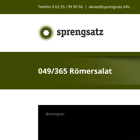
Zum
Telefon 0 63 55 / 99 90 56
|
daniel@sprengsatz.info
Inhalt
springen
049/365 Römersalat
Zeige
grösseres
Bild