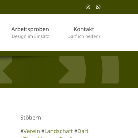
Instagram
WhatsApp
Arbeitsproben
Kontakt
Design im Einsatz
Darf ich helfen?
Stöbern
Verein
Landschaft
Dart
#
#
#