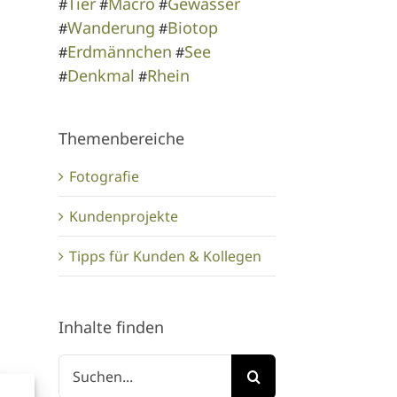
Tier
Macro
Gewässer
#
#
#
Wanderung
Biotop
#
#
Erdmännchen
See
#
#
Denkmal
Rhein
#
#
Themenbereiche
Fotografie
Kundenprojekte
Tipps für Kunden & Kollegen
Inhalte finden
Suche
nach: