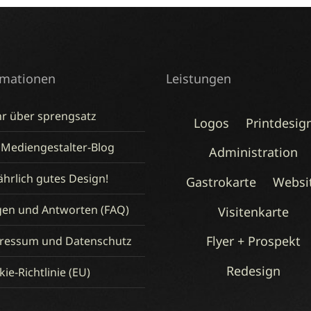
rmationen
Leistungen
r über sprengsatz
Logos
Printdesig
 Mediengestalter-Blog
Administration
hrlich gutes Design!
Gastrokarte
Websi
gen und Antworten (FAQ)
Visitenkarte
Flyer + Prospekt
ressum und Datenschutz
Redesign
ie-Richtlinie (EU)