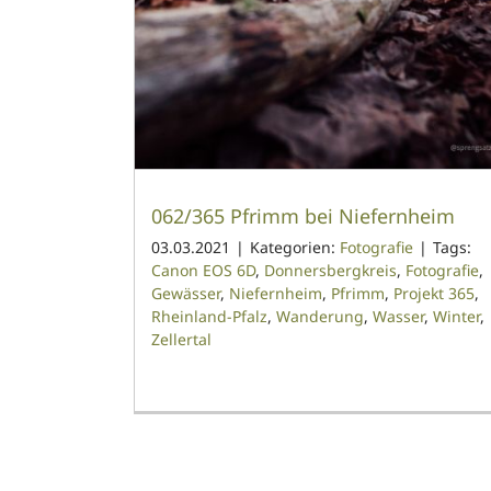
062/365 Pfrimm bei Niefernheim
03.03.2021
|
Kategorien:
Fotografie
|
Tags:
Canon EOS 6D
,
Donnersbergkreis
,
Fotografie
,
Gewässer
,
Niefernheim
,
Pfrimm
,
Projekt 365
,
Rheinland-Pfalz
,
Wanderung
,
Wasser
,
Winter
,
Zellertal