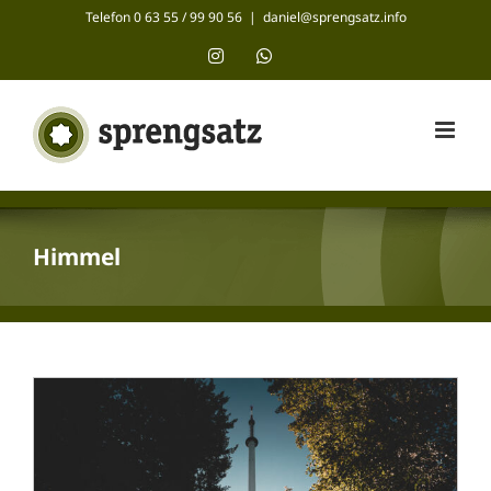
Zum
Telefon 0 63 55 / 99 90 56
|
daniel@sprengsatz.info
Inhalt
Instagram
WhatsApp
springen
Himmel