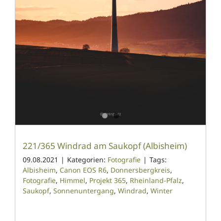
221/365 Windrad am Saukopf (Albisheim)
09.08.2021
|
Kategorien:
Fotografie
|
Tags:
Albisheim
,
Canon EOS R6
,
Donnersbergkreis
,
Fotografie
,
Himmel
,
Projekt 365
,
Rheinland-Pfalz
,
Saukopf
,
Sonnenuntergang
,
Windrad
,
Winter