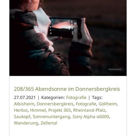
208/365 Abendsonne im Donnersbergkreis
27.07.2021
|
Kategorien:
Fotografie
|
Tags:
Albisheim
,
Donnersbergkreis
,
Fotografie
,
Göllheim
,
Herbst
,
Himmel
,
Projekt 365
,
Rheinland-Pfalz
,
Saukopf
,
Sonnenuntergang
,
Sony Alpha α6000
,
Wanderung
,
Zellertal