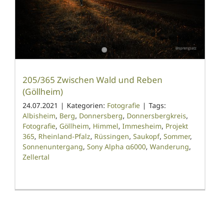
205/365 Zwischen Wald und Reben
(Göllheim)
24.07.2021
|
Kategorien:
Fotografie
|
Tags:
Albisheim
,
Berg
,
Donnersberg
,
Donnersbergkreis
,
Fotografie
,
Göllheim
,
Himmel
,
Immesheim
,
Projekt
365
,
Rheinland-Pfalz
,
Rüssingen
,
Saukopf
,
Sommer
,
Sonnenuntergang
,
Sony Alpha α6000
,
Wanderung
,
Zellertal