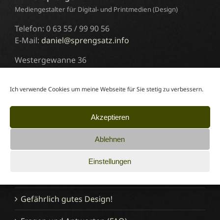
Mediengestalter für Digital- und Printmedien (Design)
Telefon: 0 63 55 / 99 90 56
E-Mail:
daniel@sprengsatz.info
Westergewanne 36
67308 Albisheim/Pfrimm
Ich verwende Cookies um meine Webseite für Sie stetig zu verbessern.
Termine nach Vereinbarung.
Akzeptieren
Informationen
Ablehnen
Mehr über sprengsatz
Einstellungen
Der Mediengestalter-Blog
Gefährlich gutes Design!