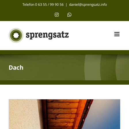
Zum
Telefon 0 63 55 / 99 90 56
|
daniel@sprengsatz.info
Inhalt
Instagram
WhatsApp
springen
Dach