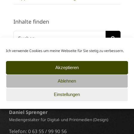
Inhalte finden
Suche
nach:
Ich verwende Cookies um meine Webseite für Sie stetig zu verbessern.
Akzeptieren
Ablehnen
Einstellungen
Werbeagentur sprengsatz
Daniel Sprenger
Mediengestalter für Digital- und Printmedien (Design)
Telefon: 0 63 55 / 99 90 56