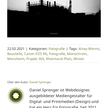
22.02.2021
|
Kategorien:
Fotografie
|
Tags:
Alzey-Worms
,
Baustelle
,
Canon EOS R6
,
Fotografie
,
Monochrom
,
Monsheim
,
Projekt 365
,
Rheinland-Pfalz
,
Winter
Über den Autor:
Daniel Sprenger
Daniel Sprenger ist Webdesigner,
ausgebildeter Mediengestalter für
Digital- und Printmedien (Design) und
hat ein Herz für Fotografie. Seit 2011