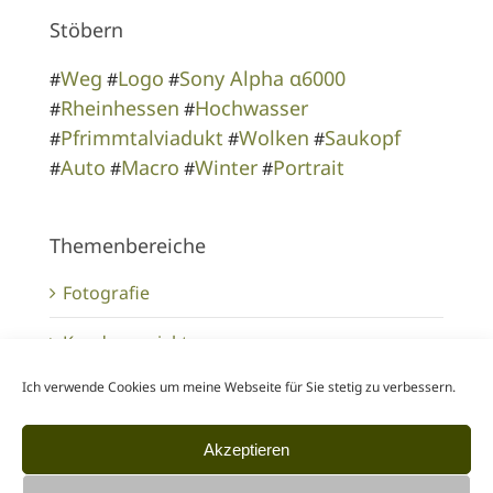
Stöbern
Weg
Logo
Sony Alpha α6000
#
#
#
Rheinhessen
Hochwasser
#
#
Pfrimmtalviadukt
Wolken
Saukopf
#
#
#
Auto
Macro
Winter
Portrait
#
#
#
#
Themenbereiche
Fotografie
Kundenprojekte
Ich verwende Cookies um meine Webseite für Sie stetig zu verbessern.
Tipps für Kunden & Kollegen
Akzeptieren
Inhalte finden