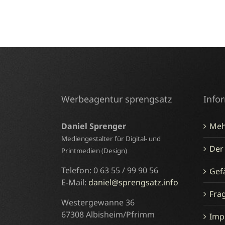
Werbeagentur sprengsatz
Info
Daniel Sprenger
Meh
Mediengestalter für Digital- und
Der
Printmedien (Design)
Telefon: 0 63 55 / 99 90 56
Gefä
E-Mail:
daniel@sprengsatz.info
Fra
Westergewanne 36
67308 Albisheim/Pfrimm
Imp