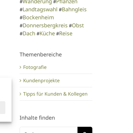
Wanderung
Pflanzen
#
#
Landtagswahl
Bahngleis
#
#
Bockenheim
#
Donnersbergkreis
Obst
#
#
Dach
Küche
Reise
#
#
#
Themenbereiche
Fotografie
Kundenprojekte
Tipps für Kunden & Kollegen
Inhalte finden
Suche