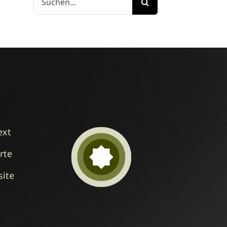
nach:
ext
rte
ite