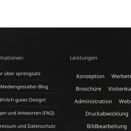
rmationen
Leistungen
r über sprengsatz
Konzeption
Werbet
 Mediengestalter-Blog
Broschüre
Visitenka
hrlich gutes Design!
Administration
Webs
gen und Antworten (FAQ)
Druckabwicklung
Bildbearbeitung
ressum und Datenschutz