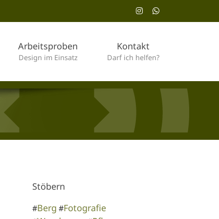
Instagram
WhatsApp
Arbeitsproben
Kontakt
Design im Einsatz
Darf ich helfen?
Stöbern
Berg
Fotografie
#
#