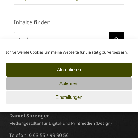
Inhalte finden
Suche
nach:
Ich verwende Cookies um meine Webseite für Sie stetig zu verbessern.
Akzeptieren
Ablehnen
Einstellungen
Werbeagentur sprengsatz
Daniel Sprenger
Mediengestalter für Digital- und Printmedien (Design)
Telefon: 0 63 55 / 99 90 56