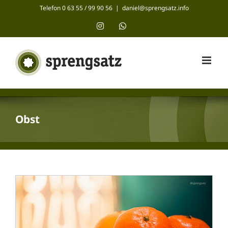
Zum
Telefon 0 63 55 / 99 90 56
|
daniel@sprengsatz.info
Inhalt
Instagram
WhatsApp
springen
Obst