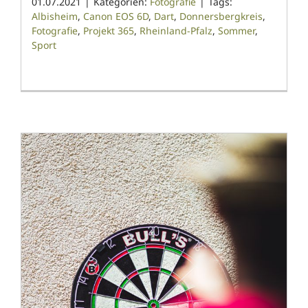
01.07.2021
|
Kategorien:
Fotografie
|
Tags:
Albisheim
,
Canon EOS 6D
,
Dart
,
Donnersbergkreis
,
Fotografie
,
Projekt 365
,
Rheinland-Pfalz
,
Sommer
,
Sport