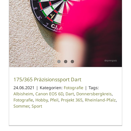
175/365 Präzisionssport Dart
24.06.2021
|
Kategorien:
Fotografie
|
Tags:
Albisheim
,
Canon EOS 6D
,
Dart
,
Donnersbergkreis
,
Fotografie
,
Hobby
,
Pfeil
,
Projekt 365
,
Rheinland-Pfalz
,
Sommer
,
Sport