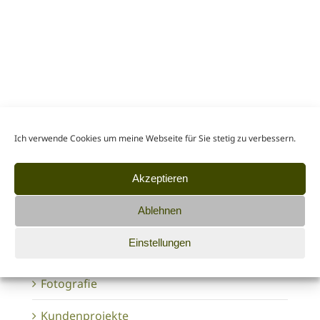
Stöbern
Ich verwende Cookies um meine Webseite für Sie stetig zu verbessern.
Sippersfeld
Uhr
Mölsheim
Hafen
#
#
#
#
Saukopf
Impfung
Baden-Württemberg
#
#
#
Akzeptieren
Tipps
Lebensmittel
Projekt 365
#
#
#
Canon EOS 5D
Kirchheimbolanden
#
#
Ablehnen
Einstellungen
Themenbereiche
Fotografie
Kundenprojekte