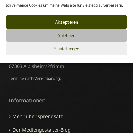
Werbeagentur sprengsatz
Ich verwende Cookies um meine Webseite für Sie stetig zu verbessern.
Daniel Sprenger
Akzeptieren
Mediengestalter für Digital- und Printmedien (Design)
Ablehnen
Telefon: 0 63 55 / 99 90 56
E-Mail:
daniel@sprengsatz.info
Einstellungen
Westergewanne 36
67308 Albisheim/Pfrimm
Termine nach Vereinbarung.
Informationen
Mehr über sprengsatz
Der Mediengestalter-Blog