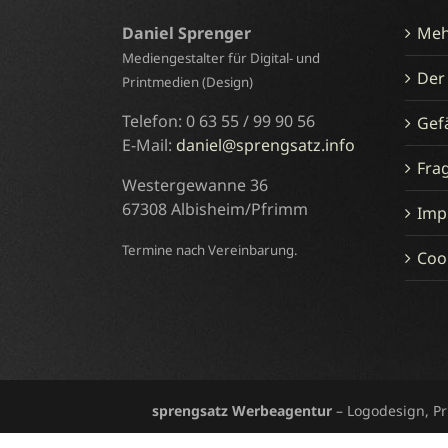
Daniel Sprenger
Meh
Mediengestalter für Digital- und
Der
Printmedien (Design)
Telefon: 0 63 55 / 99 90 56
Gefä
E-Mail:
daniel@sprengsatz.info
Fra
Westergewanne 36
67308 Albisheim/Pfrimm
Imp
Termine nach Vereinbarung.
Cook
sprengsatz Werbeagentur
– Logodesign, P