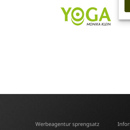
Werbeagentur sprengsatz
Info