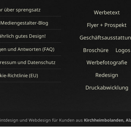
r über sprengsatz
Werbetext
 Mediengestalter-Blog
Flyer + Prospekt
hrlich gutes Design!
Geschäftsausstattu
gen und Antworten (FAQ)
Broschüre
Logos
Werbefotografie
ressum und Datenschutz
Redesign
ie-Richtlinie (EU)
Druckabwicklung
rintdesign und Webdesign für Kunden aus
Kirchheimbolanden, Al