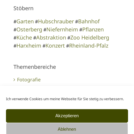
Stöbern
Garten
Hubschrauber
Bahnhof
#
#
#
Osterberg
Niefernheim
Pflanzen
#
#
#
Küche
Abstraktion
Zoo Heidelberg
#
#
#
Harxheim
Konzert
Rheinland-Pfalz
#
#
#
Themenbereiche
Fotografie
Kundenprojekte
Ich verwende Cookies um meine Webseite für Sie stetig zu verbessern.
Tipps für Kunden & Kollegen
Akzeptieren
Ablehnen
Inhalte finden