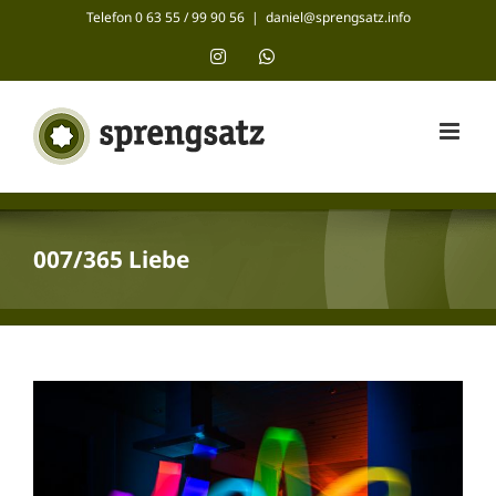
Zum
Telefon 0 63 55 / 99 90 56
|
daniel@sprengsatz.info
Inhalt
Instagram
WhatsApp
springen
007/365 Liebe
Zeige
grösseres
Bild