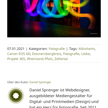
07.01.2021
|
Kategorien:
Fotografie
|
Tags:
Albisheim
,
Canon EOS 6D
,
Donnersbergkreis
,
Fotografie
,
Liebe
,
Projekt 365
,
Rheinland-Pfalz
,
Zellertal
Über den Autor:
Daniel Sprenger
Daniel Sprenger ist Webdesigner,
ausgebildeter Mediengestalter für
Digital- und Printmedien (Design) und
hat ein Herz für Fotografie. Seit 2011