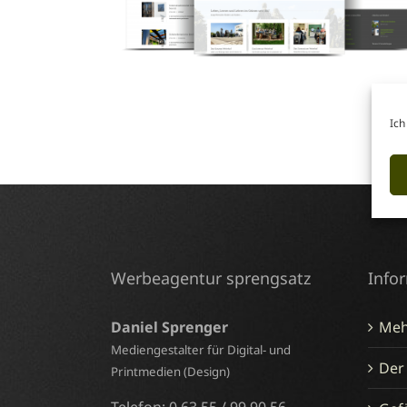
Ich
Werbeagentur sprengsatz
Info
Daniel Sprenger
Meh
Mediengestalter für Digital- und
Der
Printmedien (Design)
Telefon: 0 63 55 / 99 90 56