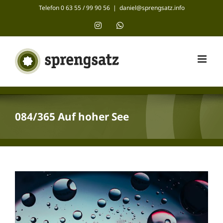
Zum
Telefon 0 63 55 / 99 90 56
|
daniel@sprengsatz.info
Inhalt
Instagram
WhatsApp
springen
084/365 Auf hoher See
Zeige
grösseres
Bild