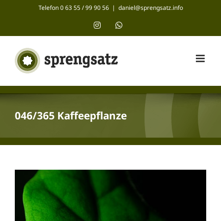
Zum
Telefon 0 63 55 / 99 90 56
|
daniel@sprengsatz.info
Inhalt
Instagram
WhatsApp
springen
046/365 Kaffeepflanze
Zeige
grösseres
Bild